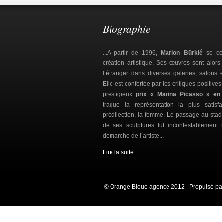
Biographie
...A partir de 1996,
Marion Bürklé
se con
création artistique. Ses œuvres sont alor
l’étranger dans diverses galeries, salons 
Elle est confortée par les critiques positive
prestigieux
prix « Marina Picasso » en
traque la représentation la plus sati
prédilection, la femme. Le passage au sta
de ses sculptures fut incontestablement
démarche de l’artiste...
Lire la suite
© Orange Bleue agence 2012
|
Propulsé p