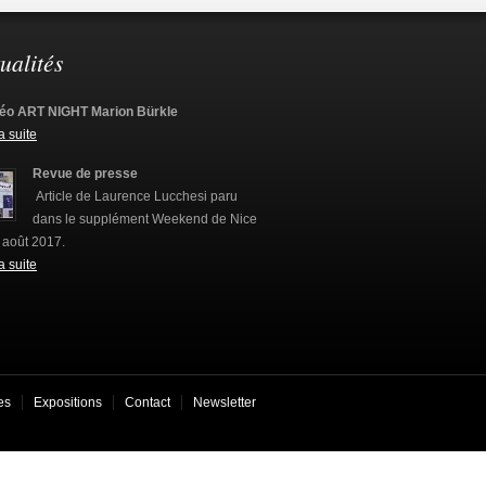
ualités
éo ART NIGHT Marion Bürkle
la suite
Revue de presse
Article de Laurence Lucchesi paru
dans le supplément Weekend de Nice
 août 2017.
la suite
es
Expositions
Contact
Newsletter