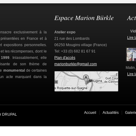
Espace Marion Bürkle
Act
Vid
sacre exclusivement à la
Atelier expo
Lire 
s présentées en France et à
21 rue des Lombards
et expositions personnelles.
06250 Mougins village (France)
s et les récompenses, dont le
Tel: +33 (0) 682 81 67 91
 1999
. Inlassablement, elle
Plan d'accès
sfaisante de son thème de
marionburkle@gmail.com
Matin,
de
monumental
de certaines
Lire 
 un acte marquant dans la
Accueil
Actualités
Galeri
ar DRUPAL