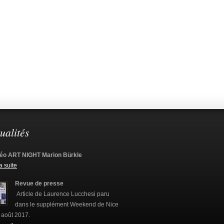
ualités
éo ART NIGHT Marion Bürkle
la suite
Revue de presse
Article de Laurence Lucchesi paru
dans le supplément Weekend de Nice
 août 2017.