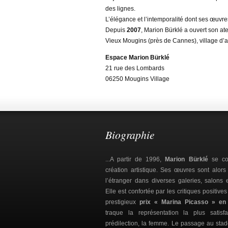
des lignes.
L’élégance et l’intemporalité dont ses œuvre
Depuis
2007
, Marion Bürklé a ouvert son ate
Vieux Mougins (près de Cannes), village d’a
Espace Marion Bürklé
21 rue des Lombards
06250 Mougins Village
Biographie
...A partir de 1996,
Marion Bürklé
se con
création artistique. Ses œuvres sont alor
l’étranger dans diverses galeries, salons 
Elle est confortée par les critiques positive
prestigieux
prix « Marina Picasso » en
traque la représentation la plus sati
prédilection, la femme. Le passage au sta