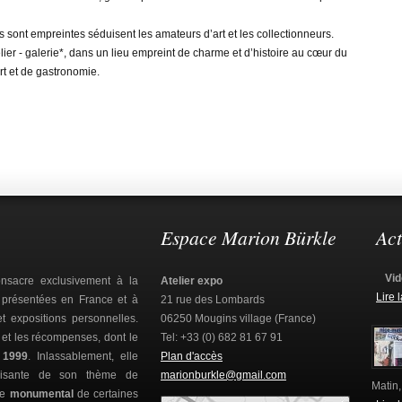
s sont empreintes séduisent les amateurs d’art et les collectionneurs.
lier - galerie*, dans un lieu empreint de charme et d’histoire au cœur du
rt et de gastronomie.
Espace Marion Bürkle
Act
Vid
sacre exclusivement à la
Atelier expo
Lire 
s présentées en France et à
21 rue des Lombards
et expositions personnelles.
06250 Mougins village (France)
s et les récompenses, dont le
Tel: +33 (0) 682 81 67 91
 1999
. Inlassablement, elle
Plan d'accès
sfaisante de son thème de
marionburkle@gmail.com
Matin,
de
monumental
de certaines