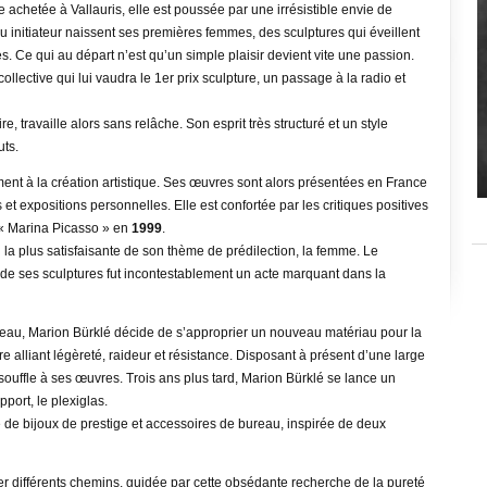
e achetée à Vallauris, elle est poussée par une irrésistible envie de
au initiateur naissent ses premières femmes, des sculptures qui éveillent
s. Ce qui au départ n’est qu’un simple plaisir devient vite une passion.
ollective qui lui vaudra le 1er prix sculpture, un passage à la radio et
, travaille alors sans relâche. Son esprit très structuré et un style
uts.
ment à la création artistique. Ses œuvres sont alors présentées en France
 et expositions personnelles. Elle est confortée par les critiques positives
x « Marina Picasso » en
1999
.
 la plus satisfaisante de son thème de prédilection, la femme. Le
e ses sculptures fut incontestablement un acte marquant dans la
uveau, Marion Bürklé décide de s’approprier un nouveau matériau pour la
e alliant légèreté, raideur et résistance. Disposant à présent d’une large
d souffle à ses œuvres. Trois ans plus tard, Marion Bürklé se lance un
port, le plexiglas.
e de bijoux de prestige et accessoires de bureau, inspirée de deux
er différents chemins, guidée par cette obsédante recherche de la pureté