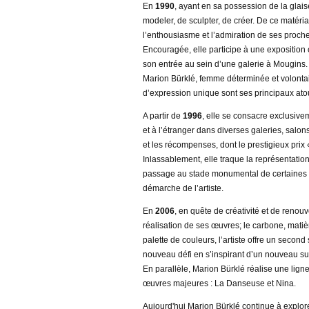
En
1990
, ayant en sa possession de la glais
modeler, de sculpter, de créer. De ce matéri
l’enthousiasme et l’admiration de ses proche
Encouragée, elle participe à une exposition c
son entrée au sein d’une galerie à Mougins.
Marion Bürklé, femme déterminée et volontaire
d’expression unique sont ses principaux ato
A partir de
1996
, elle se consacre exclusive
et à l’étranger dans diverses galeries, salons
et les récompenses, dont le prestigieux pri
Inlassablement, elle traque la représentation
passage au stade monumental de certaines d
démarche de l’artiste.
En
2006
, en quête de créativité et de reno
réalisation de ses œuvres; le carbone, matièr
palette de couleurs, l’artiste offre un secon
nouveau défi en s’inspirant d’un nouveau sup
En parallèle, Marion Bürklé réalise une lign
œuvres majeures : La Danseuse et Nina.
Aujourd'hui Marion Bürklé continue à explor