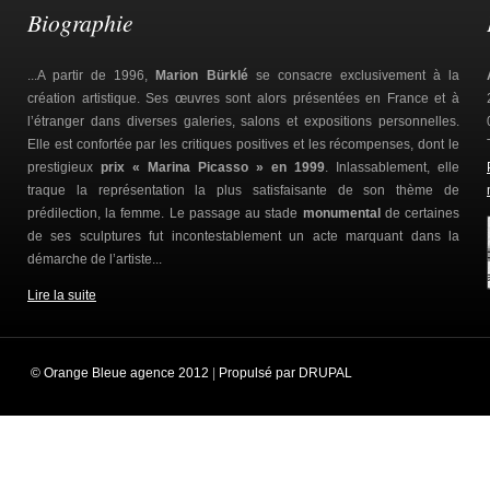
Biographie
...A partir de 1996,
Marion Bürklé
se consacre exclusivement à la
création artistique. Ses œuvres sont alors présentées en France et à
l’étranger dans diverses galeries, salons et expositions personnelles.
Elle est confortée par les critiques positives et les récompenses, dont le
prestigieux
prix « Marina Picasso » en 1999
. Inlassablement, elle
traque la représentation la plus satisfaisante de son thème de
prédilection, la femme. Le passage au stade
monumental
de certaines
de ses sculptures fut incontestablement un acte marquant dans la
démarche de l’artiste...
Lire la suite
© Orange Bleue agence 2012
|
Propulsé par DRUPAL