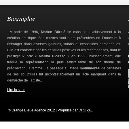
Biographie
...A partir de 1996,
Marion Bürklé
se consacre exclusivement à la
création artistique. Ses œuvres sont alors présentées en France et à
l’étranger dans diverses galeries, salons et expositions personnelles.
Elle est confortée par les critiques positives et les récompenses, dont le
prestigieux
prix « Marina Picasso » en 1999
. Inlassablement, elle
traque la représentation la plus satisfaisante de son thème de
prédilection, la femme. Le passage au stade
monumental
de certaines
de ses sculptures fut incontestablement un acte marquant dans la
démarche de l’artiste...
Lire la suite
© Orange Bleue agence 2012
|
Propulsé par DRUPAL