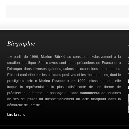
Biographie
...A partir de 1996,
Marion Bürklé
se consacre exclusivement à la
création artistique. Ses œuvres sont alors présentées en France et à
l’étranger dans diverses galeries, salons et expositions personnelles.
Elle est confortée par les critiques positives et les récompenses, dont le
prestigieux
prix « Marina Picasso » en 1999
. Inlassablement, elle
traque la représentation la plus satisfaisante de son thème de
prédilection, la femme. Le passage au stade
monumental
de certaines
de ses sculptures fut incontestablement un acte marquant dans la
démarche de l’artiste...
Lire la suite