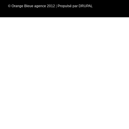
© Orange Bleue agence 2012
|
Propulsé par DRUPAL